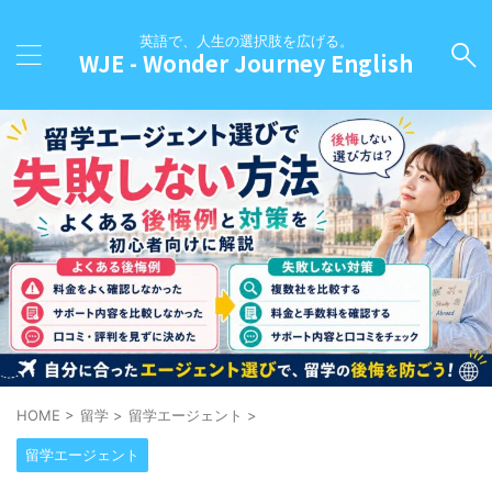
英語で、人生の選択肢を広げる。
WJE - Wonder Journey English
HOME
>
留学
>
留学エージェント
>
留学エージェント