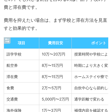
費と滞在費です。
費用を抑えたい場合は、まず学校と滞在方法を見直
すと効果的です。
項目
費用目安
ポイント
語学学校
10万〜20万円
授業時間や学校により
航空券
8万〜15万円
時期により大きく変動
滞在費
8万〜15万円
ホームステイや寮で差
食費
2万〜5万円
自炊中心なら節約しや
交通費
5,000円〜2万円
通学距離で変わる
海外保険
1万〜3万円
補償内容を確認する