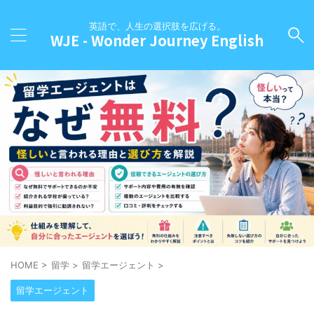
英語で、人生の選択肢を広げる。
WJE - Wonder Journey English
HOME
>
留学
>
留学エージェント
>
留学エージェント