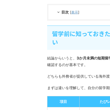
目次
[
表示
]
留学前に知っておき
い
結論からいうと、
3か月未満の短期留
確認するのが基本です。
どちらも外務省が提供している海外渡
まずは違いを理解して、自分の留学期
項目
たび