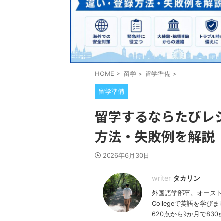
HOME
>
留学
>
留学準備
>
留学準備
留学するならたびレ
方法・失敗例を解説
2026年6月30日
タカリン
外国語学部卒。オースト
Collegeで英語を学
620点から9か月で8