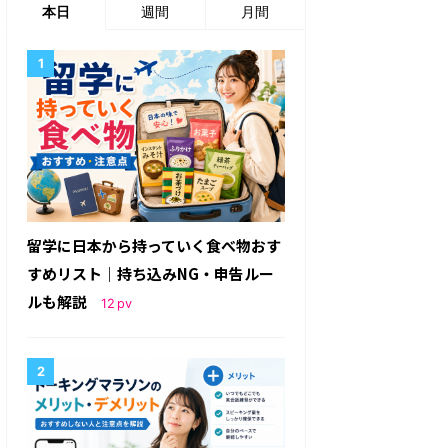
本日
週間
月間
留学に日本から持っていく食べ物おす
すめリスト｜持ち込みNG・申告ルー
ルも解説
12
pv