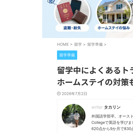
HOME
>
留学
>
留学準備
>
留学準備
留学中によくあるト
ホームステイの対策
2026年7月2日
タカリン
外国語学部卒。オースト
Collegeで英語を学
620点から9か月で8