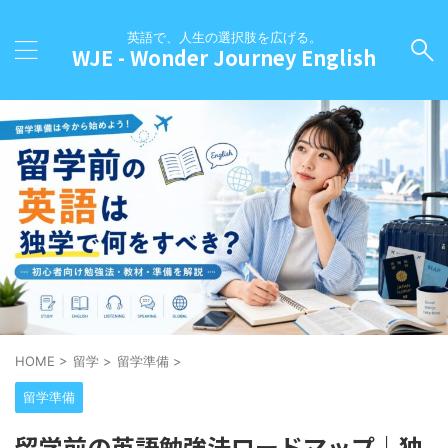
英語で、人生の選択肢を広げる。
WJE - Wonder Journey English
HOME
>
留学
>
留学準備
>
留学準備
留学前の英語勉強法ロードマップ｜独