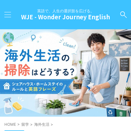
英語で、人生の選択肢を広げる。
WJE - Wonder Journey English
HOME
>
留学
>
海外生活
>