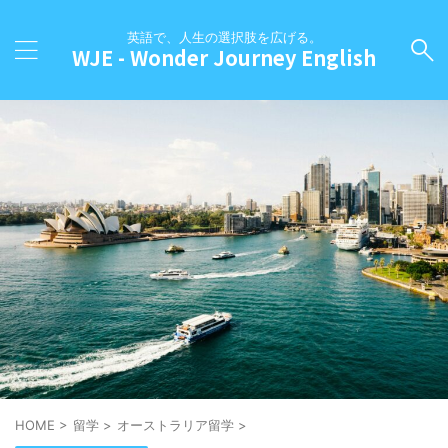
英語で、人生の選択肢を広げる。
WJE - Wonder Journey English
HOME
>
留学
>
オーストラリア留学
>