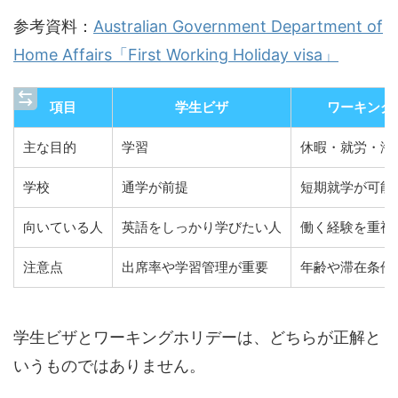
参考資料：
Australian Government Department of
Home Affairs「First Working Holiday visa」
項目
学生ビザ
ワーキング
主な目的
学習
休暇・就労・海
学校
通学が前提
短期就学が可能
向いている人
英語をしっかり学びたい人
働く経験を重視
注意点
出席率や学習管理が重要
年齢や滞在条件
学生ビザとワーキングホリデーは、どちらが正解と
いうものではありません。