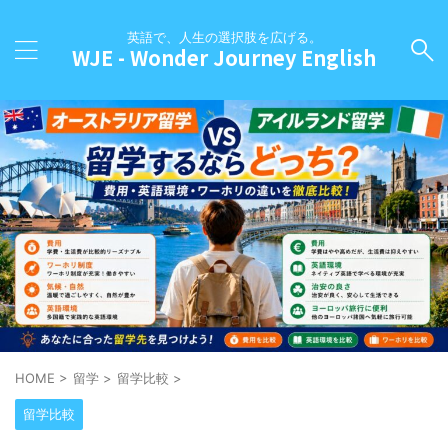
英語で、人生の選択肢を広げる。
WJE - Wonder Journey English
HOME
>
留学
>
留学比較
>
留学比較